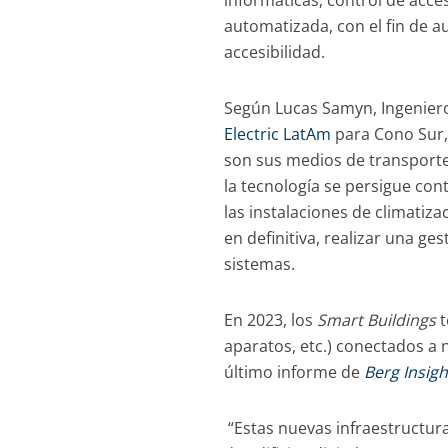
informáticas, control de acces
automatizada, con el fin de au
accesibilidad.
Según Lucas Samyn, Ingenier
Electric LatAm
para Cono Sur, 
son sus medios de transporte, 
la tecnología se persigue cont
las instalaciones de climatiza
en definitiva, realizar una g
sistemas.
En 202
3
, los
Smart Buildings
aparatos, etc.) conectados a
último informe de
Berg Insigh
“Estas nuevas infraestructur