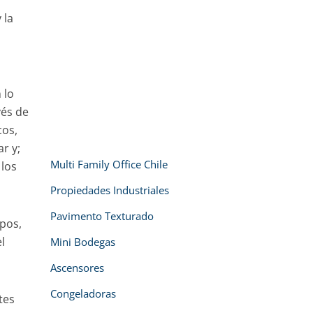
 la
 lo
vés de
cos,
r y;
Multi Family Office Chile
 los
Propiedades Industriales
Pavimento Texturado
ipos,
l
Mini Bodegas
Ascensores
Congeladoras
tes