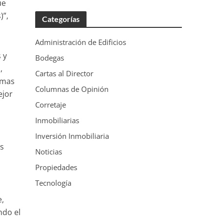
ue
)”,
Categorías
Administración de Edificios
 y
Bodegas
,
Cartas al Director
temas
Columnas de Opinión
ejor
Corretaje
Inmobiliarias
,
Inversión Inmobiliaria
os
Noticias
Propiedades
Tecnología
e,
ndo el