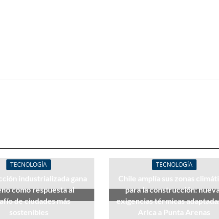
TECNOLOGÍA
TECNOLOGÍA
ción industrializada gana
Chile amplía sus zonas climát
eno como respuesta al
para la construcción: nuev
afío de ciudades más
exigencias térmicas adaptada
sostenibles
Arica a Punta Arenas