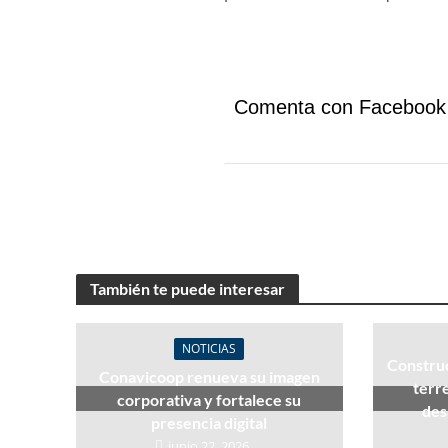
Comenta con Facebook
También te puede interesar
NOTICIAS
Construc
Conavicoop renueva su imagen
terr
corporativa y fortalece su
des
presencia digital
junio 22, 2026