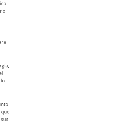
ico
imo
ara
rgía,
el
ado
unto
a que
 sus