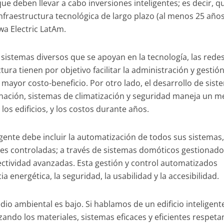
 que deben llevar a cabo inversiones inteligentes; es decir, q
nfraestructura tecnológica de largo plazo (al menos 25 años
wa Electric LatAm.
n sistemas diversos que se apoyan en la tecnología, las redes
tura tienen por objetivo facilitar la administración y gestión
 mayor costo-beneficio. Por otro lado, el desarrollo de sis
nación, sistemas de climatización y seguridad maneja un m
los edificios, y los costos durante años.
eligente debe incluir la automatización de todos sus sistemas
nes controladas; a través de sistemas domóticos gestionad
ctividad avanzadas. Esta gestión y control automatizados
a energética, la seguridad, la usabilidad y la accesibilidad.
io ambiental es bajo. Si hablamos de un edificio inteligent
zando los materiales, sistemas eficaces y eficientes respeta