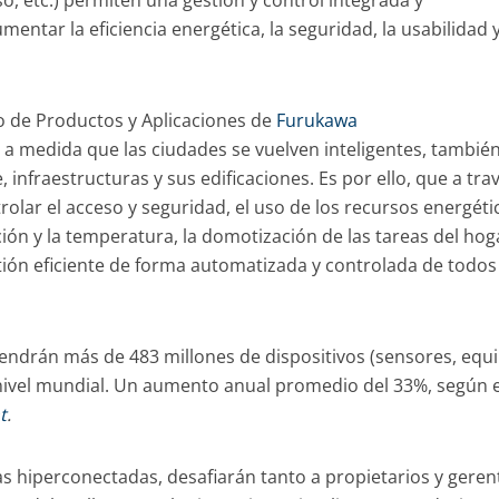
o, etc.) permiten una gestión y control integrada y
mentar la eficiencia energética, la seguridad, la usabilidad y
o de Productos y Aplicaciones de
Furukawa
a medida que las ciudades se vuelven inteligentes, también
infraestructuras y sus edificaciones. Es por ello, que a tra
rolar el acceso y seguridad, el uso de los recursos energéti
ción y la temperatura, la domotización de las tareas del hoga
estión eficiente de forma automatizada y controlada de todos
tendrán más de 483 millones de dispositivos (sensores, equ
 nivel mundial. Un aumento anual promedio del 33%, según e
t
.
as hiperconectadas, desafiarán tanto a propietarios y geren