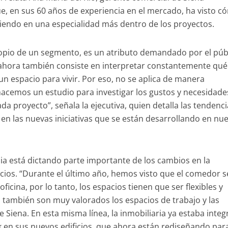
ue, en sus 60 años de experiencia en el mercado, ha visto c
tiendo en una especialidad más dentro de los proyectos.
propio de un segmento, es un atributo demandado por el púb
 ahora también consiste en interpretar constantemente qué 
un espacio para vivir. Por eso, no se aplica de manera
acemos un estudio para investigar los gustos y necesidade
cada proyecto”, señala la ejecutiva, quien detalla las tendenc
en las nuevas iniciativas que se están desarrollando en nu
ia está dictando parte importante de los cambios en la
acios. “Durante el último año, hemos visto que el comedor s
ficina, por lo tanto, los espacios tienen que ser flexibles y
, también son muy valorados los espacios de trabajo y las
de Siena. En esta misma línea, la inmobiliaria ya estaba inte
en sus nuevos edificios, que ahora están rediseñando par