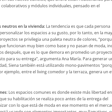
 colaborativos y módulos individuales, pensado en el
s neutros en la vivienda:
La tendencia es que cada persona
ersonalizar los espacios a su gusto, por lo tanto, en la ma
proyectos se privilegia una paleta neutra de colores, “porq
que funcionan muy bien como base y no pasan de moda, in
os después, que es lo que demora en promedio un proyect
listo para su entrega”, argumenta Ana María. Para generar u
dad, Siena también está utilizando mono-pavimentos “porq
r ejemplo, entre el living comedor y la terraza, genera un e
unes
: Los espacios comunes es donde existe más libertad e
que su habilitación se realiza poco antes de la entrega del
nizar con lo que está de moda en ese momento en el merca
se está usando son elementos importantes, muy llamativos, 