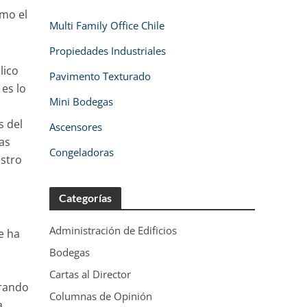
ómo el
Multi Family Office Chile
Propiedades Industriales
lico
Pavimento Texturado
es lo
Mini Bodegas
s del
Ascensores
ias
Congeladoras
estro
Categorías
Administración de Edificios
e ha
Bodegas
Cartas al Director
grando
Columnas de Opinión
a