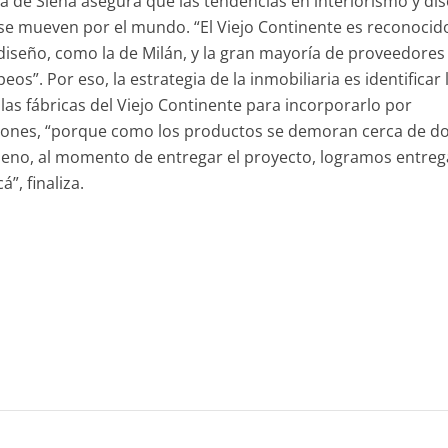
iva de Siena asegura que las tendencias en interiorismo y di
se mueven por el mundo. “El Viejo Continente es reconocid
 diseño, como la de Milán, y la gran mayoría de proveedores 
”. Por eso, la estrategia de la inmobiliaria es identificar 
 las fábricas del Viejo Continente para incorporarlo por
ciones, “porque como los productos se demoran cerca de d
ileno, al momento de entregar el proyecto, logramos entreg
á”, finaliza.