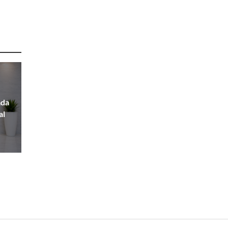
ada
al