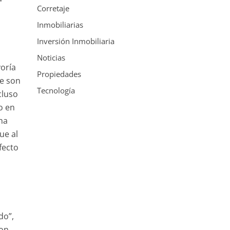
Corretaje
Inmobiliarias
Inversión Inmobiliaria
Noticias
yoría
Propiedades
ue son
Tecnología
cluso
o en
na
ue al
fecto
n
do”,
con