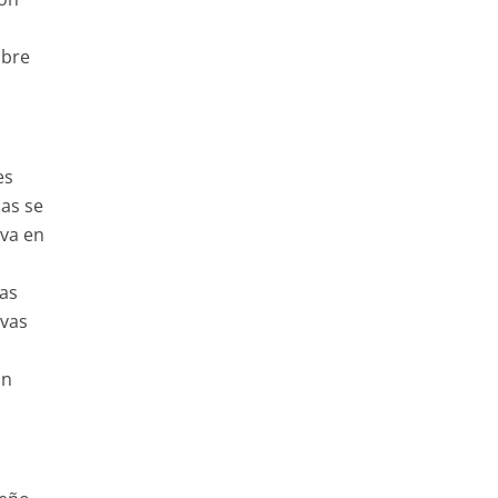
obre
l
es
as se
eva en
las
ivas
un