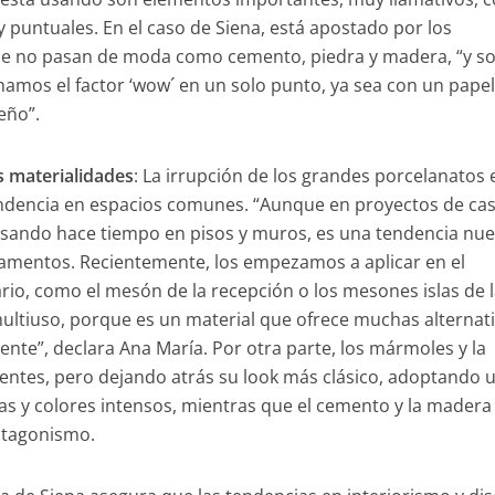
puntuales. En el caso de Siena, está apostado por los
que no pasan de moda como cemento, piedra y madera, “y s
amos el factor ‘wow´ en un solo punto, ya sea con un pape
eño”.
 materialidades
: La irrupción de los grandes porcelanatos 
ndencia en espacios comunes. “Aunque en proyectos de cas
usando hace tiempo en pisos y muros, es una tendencia nu
amentos. Recientemente, los empezamos a aplicar en el
rio, como el mesón de la recepción o los mesones islas de 
multiuso, porque es un material que ofrece muchas alternat
tente”, declara Ana María. Por otra parte, los mármoles y la
entes, pero dejando atrás su look más clásico, adoptando 
as y colores intensos, mientras que el cemento y la madera
otagonismo.