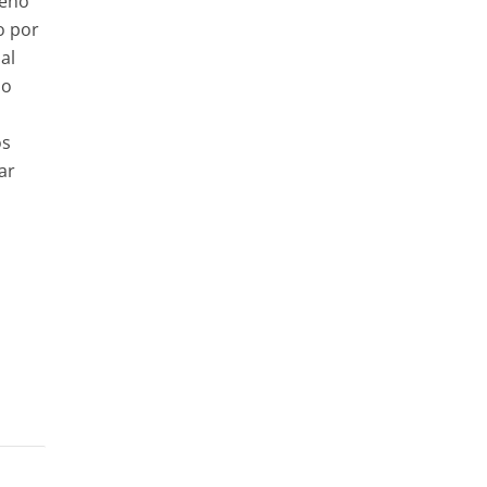
seño
o por
al
lo
os
ar