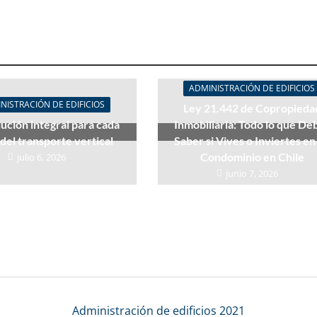
ADMINISTRACIÓN DE EDIFICIOS
NISTRACIÓN DE EDIFICIOS
Ley 21.442 de Copropieda
ución integral para cada
Inmobiliaria: Todo lo que De
del transporte vertical
Saber si Vives o Inviertes en
Condominio en Chile
julio 6, 2026
junio 7, 2026
Administración de edificios 2021