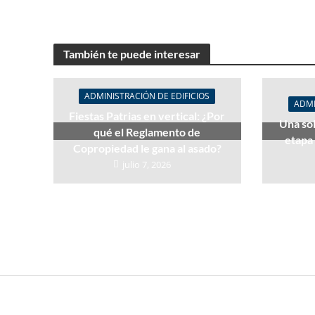
También te puede interesar
ADMINISTRACIÓN DE EDIFICIOS
ADMI
Fiestas Patrias en vertical: ¿Por
Una sol
qué el Reglamento de
etapa 
Copropiedad le gana al asado?
julio 7, 2026