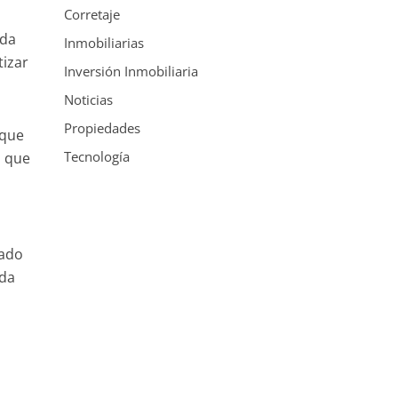
Corretaje
nda
Inmobiliarias
tizar
Inversión Inmobiliaria
Noticias
Propiedades
 que
Tecnología
o que
vado
eda