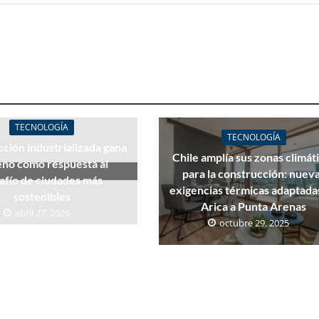
TECNOLOGÍA
TECNOLOGÍA
ción industrializada gana
Chile amplía sus zonas climát
eno como respuesta al
para la construcción: nuev
afío de ciudades más
exigencias térmicas adaptada
sostenibles
Arica a Punta Arenas
abril 27, 2026
octubre 29, 2025