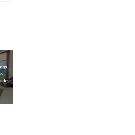
icas
as
s de