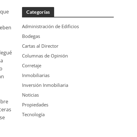
nque
Categorías
Administración de Edificios
deben
Bodegas
Cartas al Director
llegué
Columnas de Opinión
na
Corretaje
to
Inmobiliarias
an
Inversión Inmobiliaria
Noticias
mbre
Propiedades
rceras
Tecnología
 se