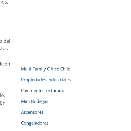
nos,
o del
stas
dicen
Multi Family Office Chile
Propiedades Industriales
Pavimento Texturado
le,
Mini Bodegas
 En
Ascensores
Congeladoras