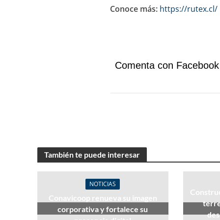
Conoce más:
https://rutex.cl/
Comenta con Facebook
También te puede interesar
NOTICIAS
Construc
Conavicoop renueva su imagen
terr
corporativa y fortalece su
des