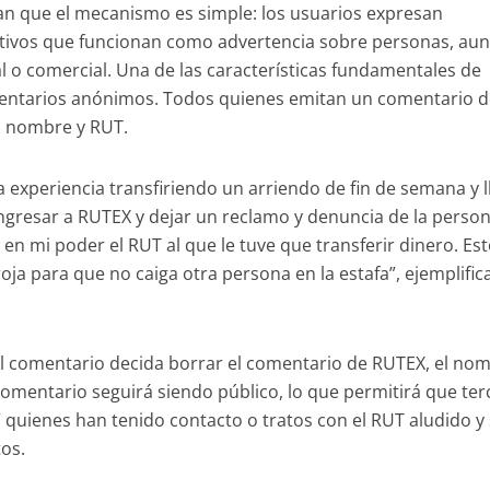
an que el mecanismo es simple: los usuarios expresan
ativos que funcionan como advertencia sobre personas, au
l o comercial. Una de las características fundamentales de
entarios anónimos. Todos quienes emitan un comentario 
u nombre y RUT.
a experiencia transfiriendo un arriendo de fin de semana y 
 ingresar a RUTEX y dejar un reclamo y denuncia de la perso
n mi poder el RUT al que le tuve que transferir dinero. Es
a para que no caiga otra persona en la estafa”, ejemplific
el comentario decida borrar el comentario de RUTEX, el no
l comentario seguirá siendo público, lo que permitirá que te
 quienes han tenido contacto o tratos con el RUT aludido y
tos.