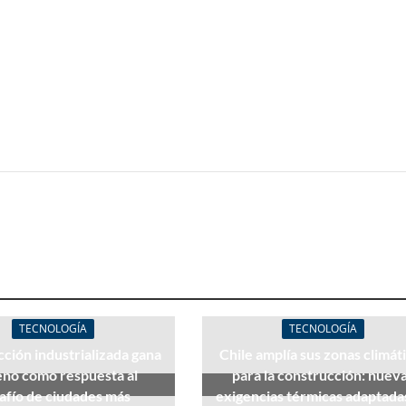
TECNOLOGÍA
TECNOLOGÍA
ción industrializada gana
Chile amplía sus zonas climát
eno como respuesta al
para la construcción: nuev
afío de ciudades más
exigencias térmicas adaptada