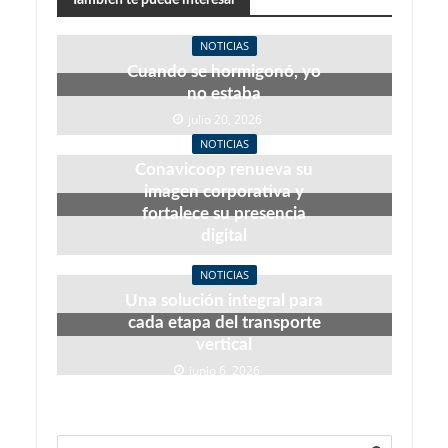
NOTICIAS
Cuando se hormigonó, yo
no estaba
julio 20, 2026
NOTICIAS
Conavicoop renueva su
imagen corporativa y
fortalece su presencia
digital
junio 22, 2026
NOTICIAS
Una solución integral para
cada etapa del transporte
vertical
junio 6, 2026