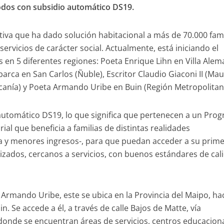
Todos con subsidio automático DS19.
a que ha dado solución habitacional a más de 70.000 fami
servicios de carácter social. Actualmente, está iniciando el
 en 5 diferentes regiones: Poeta Enrique Lihn en Villa Ale
barca en San Carlos (Ñuble), Escritor Claudio Giaconi II (Mau
aucanía) y Poeta Armando Uribe en Buin (Región Metropolitan
utomático DS19, lo que significa que pertenecen a un Pro
rial que beneficia a familias de distintas realidades
a y menores ingresos-, para que puedan acceder a su prim
alizados, cercanos a servicios, con buenos estándares de cal
 Armando Uribe, este se ubica en la Provincia del Maipo, hac
n. Se accede a él, a través de calle Bajos de Matte, vía
donde se encuentran áreas de servicios, centros educaciona