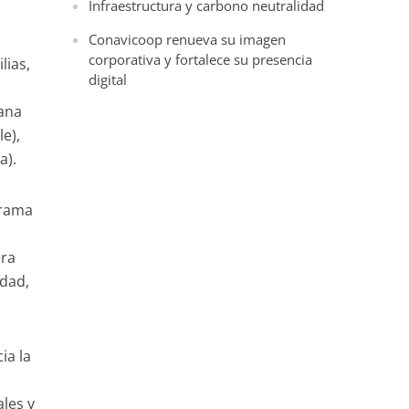
Infraestructura y carbono neutralidad
Conavicoop renueva su imagen
corporativa y fortalece su presencia
lias,
digital
mana
le),
a).
grama
era
idad,
ia la
les y