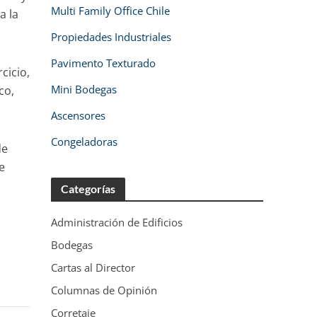
Multi Family Office Chile
a la
Propiedades Industriales
Pavimento Texturado
cicio,
Mini Bodegas
co,
Ascensores
Congeladoras
de
e
Categorías
Administración de Edificios
Bodegas
Cartas al Director
Columnas de Opinión
Corretaje