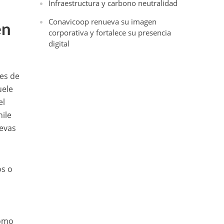
Infraestructura y carbono neutralidad
Conavicoop renueva su imagen
en
corporativa y fortalece su presencia
digital
nes de
uele
el
hile
evas
os o
como