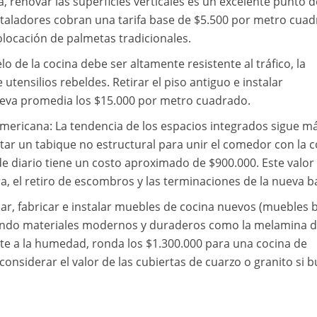
, renovar las superficies verticales es un excelente punto d
staladores cobran una tarifa base de $5.500 por metro cua
locación de palmetas tradicionales.
lo de la cocina debe ser altamente resistente al tráfico, la
tensilios rebeldes. Retirar el piso antiguo e instalar
eva promedia los $15.000 por metro cuadrado.
mericana: La tendencia de los espacios integrados sigue m
tar un tabique no estructural para unir el comedor con la c
 de diario tiene un costo aproximado de $900.000. Este valor
a, el retiro de escombros y las terminaciones de la nueva b
r, fabricar e instalar muebles de cocina nuevos (muebles 
zando materiales modernos y duraderos como la melamina d
te a la humedad, ronda los $1.300.000 para una cocina de
onsiderar el valor de las cubiertas de cuarzo o granito si 