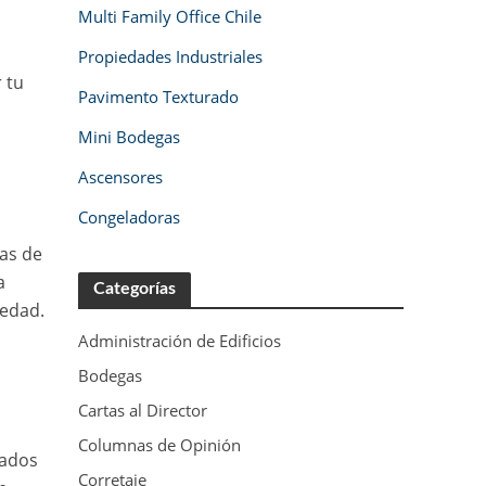
Multi Family Office Chile
Propiedades Industriales
r tu
Pavimento Texturado
Mini Bodegas
Ascensores
Congeladoras
l
ías de
a
Categorías
iedad.
Administración de Edificios
Bodegas
Cartas al Director
Columnas de Opinión
pados
Corretaje