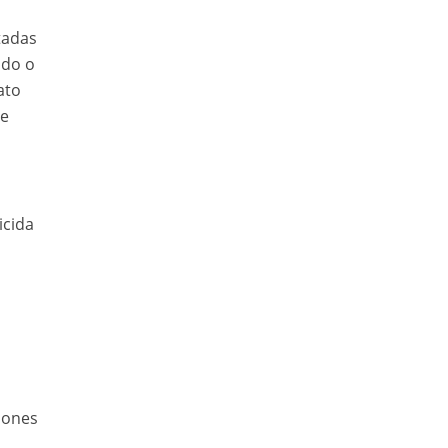
tadas
ado o
ato
de
icida
ciones