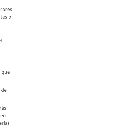
rrores
tes o
el
o que
n de
más
 en
ería)