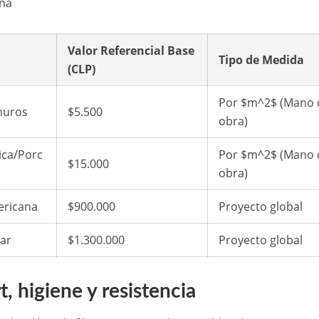
ina
Valor Referencial Base
Tipo de Medida
(CLP)
Por
$m^2$
(Mano 
 muros
$5.500
obra)
ica/Porc
Por
$m^2$
(Mano 
$15.000
obra)
ericana
$900.000
Proyecto global
ar
$1.300.000
Proyecto global
t, higiene y resistencia