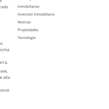
e
Inmobiliarias
drado
Inversión Inmobiliaria
Noticias
Propiedades
Tecnología
ás
ocina
arra.
base,
e alta
buscas