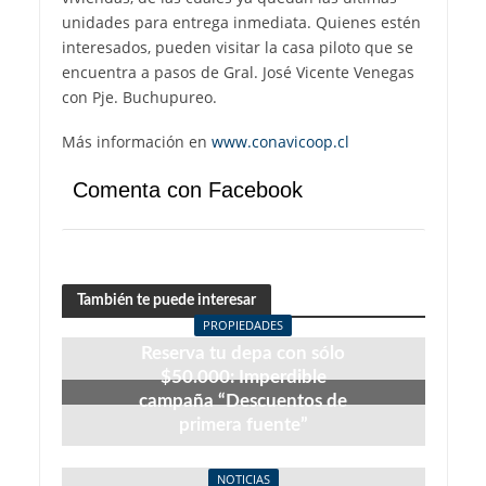
unidades para entrega inmediata. Quienes estén
interesados, pueden visitar la casa piloto que se
encuentra a pasos de Gral. José Vicente Venegas
con Pje. Buchupureo.
Más información en
www.conavicoop.cl
Comenta con Facebook
También te puede interesar
PROPIEDADES
Reserva tu depa con sólo
$50.000: Imperdible
campaña “Descuentos de
primera fuente”
julio 27, 2026
NOTICIAS