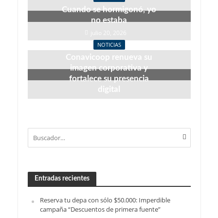
Cuando se hormigonó, yo
no estaba
julio 20, 2026
NOTICIAS
Conavicoop renueva su
imagen corporativa y
fortalece su presencia
digital
junio 22, 2026
Entradas recientes
Reserva tu depa con sólo $50.000: Imperdible
campaña “Descuentos de primera fuente”