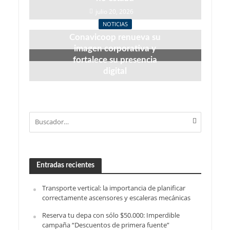
julio 20, 2026
NOTICIAS
Conavicoop renueva su
imagen corporativa y
fortalece su presencia
digital
junio 22, 2026
Entradas recientes
Transporte vertical: la importancia de planificar
correctamente ascensores y escaleras mecánicas
Reserva tu depa con sólo $50.000: Imperdible
campaña “Descuentos de primera fuente”