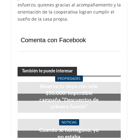
esfuerzo, quienes gracias al acompañamiento y la
orientación de la cooperativa logran cumplir el
sueño de la casa propia.
Comenta con Facebook
También te puede interesar
PROPIEDADES
Reserva tu depa con sólo
$50.000: Imperdible
campaña “Descuentos de
primera fuente”
julio 27, 2026
NOTICIAS
Cuando se hormigonó, yo
no estaba