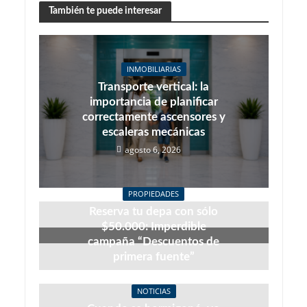
También te puede interesar
INMOBILIARIAS
Transporte vertical: la
importancia de planificar
correctamente ascensores y
escaleras mecánicas
agosto 6, 2026
PROPIEDADES
Reserva tu depa con sólo
$50.000: Imperdible
campaña “Descuentos de
primera fuente”
julio 27, 2026
NOTICIAS