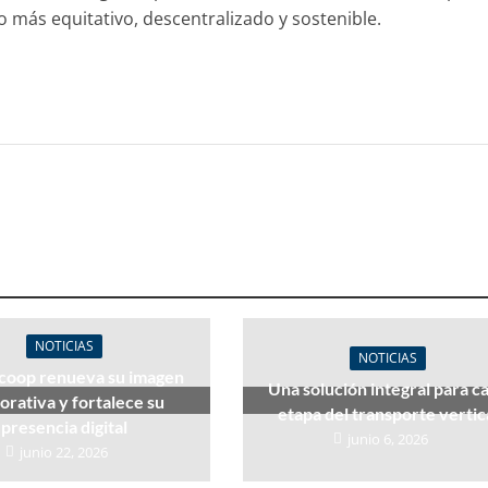
o más equitativo, descentralizado y sostenible.
NOTICIAS
NOTICIAS
coop renueva su imagen
Una solución integral para c
orativa y fortalece su
etapa del transporte vertic
presencia digital
junio 6, 2026
junio 22, 2026