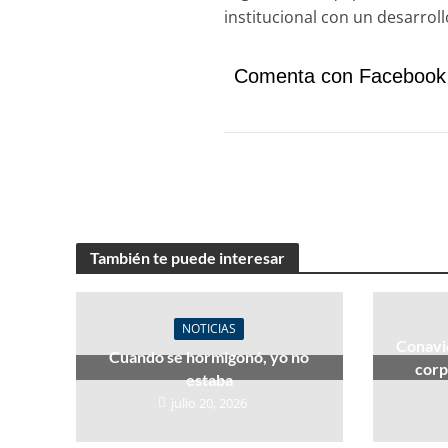
institucional con un desarroll
Comenta con Facebook
También te puede interesar
NOTICIAS
Conavi
Cuando se hormigonó, yo no
corp
estaba
julio 20, 2026