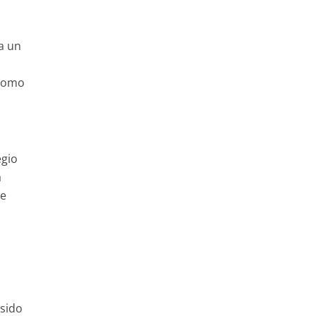
a un
 Como
egio
a
re
 sido