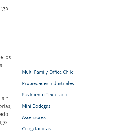
argo
e los
s
Multi Family Office Chile
Propiedades Industriales
n
Pavimento Texturado
 sin
Mini Bodegas
rias,
sado
Ascensores
rigo
Congeladoras