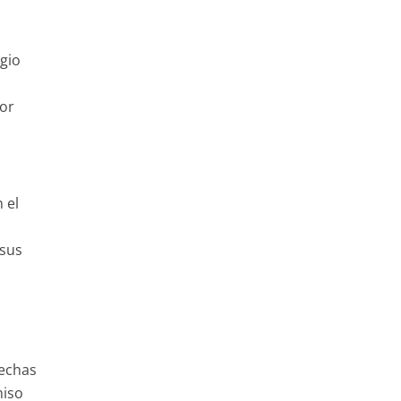
gio
por
 el
 sus
rechas
miso