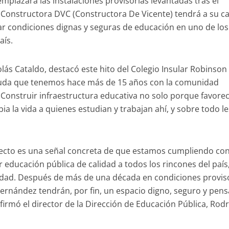
mplazará las instalaciones provisorias levantadas tras el
Constructora DVC (Constructora De Vicente) tendrá a su c
ar condiciones dignas y seguras de educación en uno de los
aís.
olás Cataldo, destacó este hito del Colegio Insular Robinson
euda que tenemos hace más de 15 años con la comunidad
Construir infraestructura educativa no solo porque favorec
ia la vida a quienes estudian y trabajan ahí, y sobre todo le
yecto es una señal concreta de que estamos cumpliendo co
educación pública de calidad a todos los rincones del país,
dad. Después de más de una década en condiciones proviso
 Fernández tendrán, por fin, un espacio digno, seguro y pen
afirmó el director de la Dirección de Educación Pública, Rod