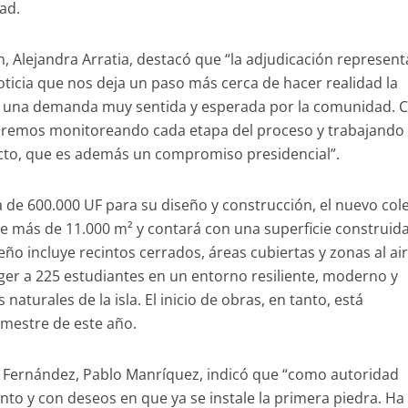
ad.
, Alejandra Arratia, destacó que “la adjudicación represent
noticia que nos deja un paso más cerca de hacer realidad la
a, una demanda muy sentida y esperada por la comunidad.
uiremos monitoreando cada etapa del proceso y trabajando
cto, que es además un compromiso presidencial”.
 de 600.000 UF para su diseño y construcción, el nuevo col
e más de 11.000 m² y contará con una superficie construid
eño incluye recintos cerrados, áreas cubiertas y zonas al ai
ger a 225 estudiantes en un entorno resiliente, moderno y
naturales de la isla. El inicio de obras, en tanto, está
mestre de este año.
an Fernández, Pablo Manríquez, indicó que “como autoridad
o y con deseos en que ya se instale la primera piedra. Ha