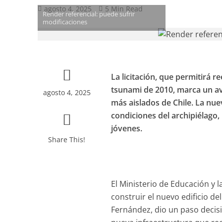
agosto 4, 2025
5 Min Read
Render referencial: puede sufrir
modificaciones
La licitación, que permitirá r
tsunami de 2010, marca un ava
agosto 4, 2025
más aislados de Chile. La nu
condiciones del archipiélago,
jóvenes.
Share This!
El Ministerio de Educación y 
construir el nuevo edificio de
Fernández, dio un paso decisiv