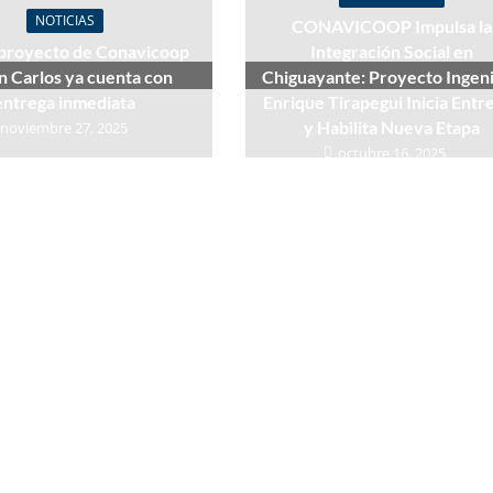
NOTICIAS
CONAVICOOP Impulsa la
proyecto de Conavicoop
Integración Social en
n Carlos ya cuenta con
Chiguayante: Proyecto Ingen
entrega inmediata
Enrique Tirapegui Inicia Entr
y Habilita Nueva Etapa
noviembre 27, 2025
octubre 16, 2025