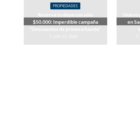
PROPIEDADES
Reserva tu depa con sólo
Nuevo 
$50.000: Imperdible campaña
en Sa
“Descuentos de primera fuente”
julio 27, 2026