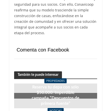
seguridad para sus socios. Con ello, Conavicoop
reafirma que su modelo trasciende la simple
construcción de casas, enfocándose en la
creación de comunidad y en ofrecer una solución
integral que acompañe a sus socios en cada
etapa del proceso.
Comenta con Facebook
También te puede interesar
PROPIEDADES
Reserva tu depa con sólo
$50.000: Imperdible
campaña “Descuentos de
primera fuente”
julio 27, 2026
NOTICIAS