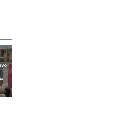
uevo
na