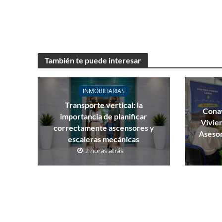
También te puede interesar
INMOBILIARIAS
Transporte vertical: la
Conav
importancia de planificar
Vivie
correctamente ascensores y
Asesor
escaleras mecánicas
2 horas atrás