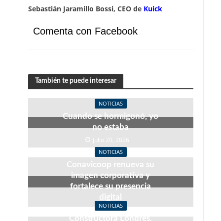
Sebastián Jaramillo Bossi, CEO de
Kuick
Comenta con Facebook
También te puede interesar
NOTICIAS
Cuando se hormigonó, yo
no estaba
julio 20, 2026
NOTICIAS
Conavicoop renueva su
imagen corporativa y
fortalece su presencia
digital
NOTICIAS
junio 22, 2026
Constructora Londres,