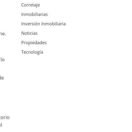
Corretaje
Inmobiliarias
Inversión Inmobiliaria
Noticias
ne.
Propiedades
Tecnología
 lo
de
torio
l