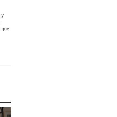
 y
a
s que