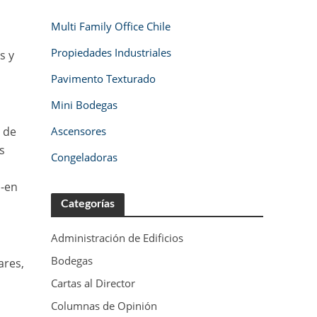
Multi Family Office Chile
Propiedades Industriales
s y
Pavimento Texturado
Mini Bodegas
Ascensores
o de
s
Congeladoras
 -en
,
Categorías
Administración de Edificios
Bodegas
ares,
Cartas al Director
Columnas de Opinión