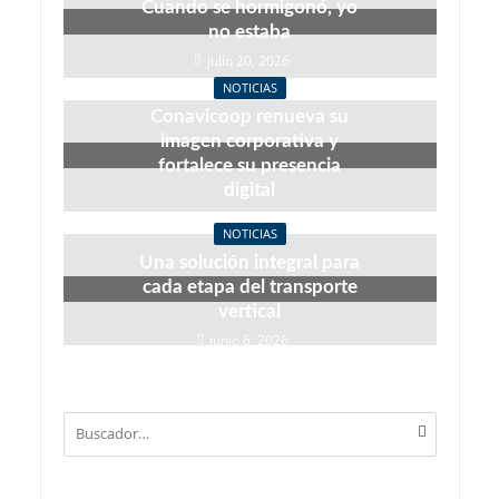
Cuando se hormigonó, yo
no estaba
julio 20, 2026
NOTICIAS
Conavicoop renueva su
imagen corporativa y
fortalece su presencia
digital
junio 22, 2026
NOTICIAS
Una solución integral para
cada etapa del transporte
vertical
junio 6, 2026