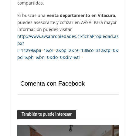
compartidas.
Si buscas una
venta departamento en Vitacura
,
puedes asesorarte y cotizar en AVSA. Para mayor
información puedes visitar
http://www.avsapropiedades.cl/fichaPropiedad.as
px?
i=14299&pa=1&or=2&op=2&re=13&co=312&tp=0&
pd=&ph=&bn=0&do=0&div=&tl=
Comenta con Facebook
También te puede interesar