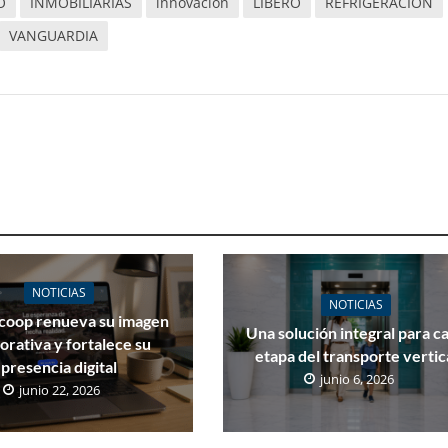
O
INMOBILIARIAS
innovación
LIBERO
REFRIGERACIÓN
VANGUARDIA
NOTICIAS
NOTICIAS
coop renueva su imagen
Una solución integral para c
orativa y fortalece su
etapa del transporte vertic
presencia digital
junio 6, 2026
junio 22, 2026