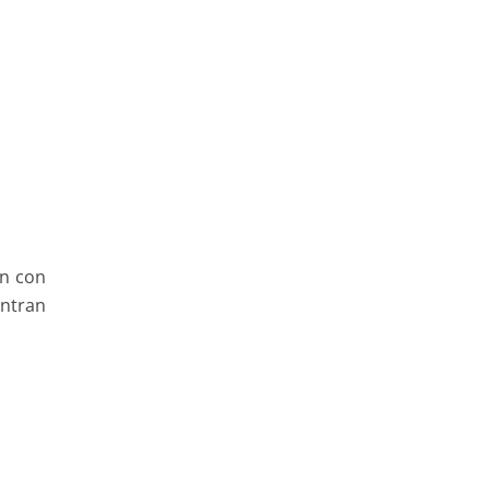
an con
entran