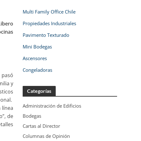
Multi Family Office Chile
Libero
Propiedades Industriales
ocinas
Pavimento Texturado
Mini Bodegas
Ascensores
Congeladoras
, pasó
ilia y
Categorías
sticos
sonal.
Administración de Edificios
 línea
o”, de
Bodegas
talles
Cartas al Director
Columnas de Opinión