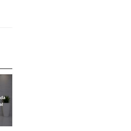
ada
al