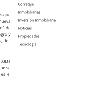
Corretaje
Inmobiliarias
es que
Inversión Inmobiliaria
 nueva
ro” de
Noticias
egro y
Propiedades
s, dos
Tecnología
203Lts
que se
 es el
a.