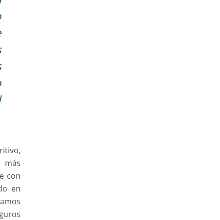
o
e
s
s
o
l
itivo,
o más
se con
do en
scamos
eguros