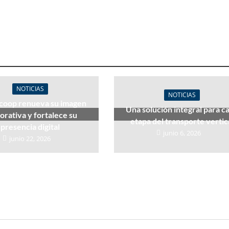
NOTICIAS
NOTICIAS
coop renueva su imagen
Una solución integral para c
orativa y fortalece su
etapa del transporte vertic
presencia digital
junio 6, 2026
junio 22, 2026