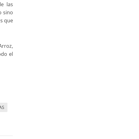
e las
o sino
es que
Arroz,
odo el
AS