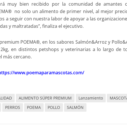
rá muy bien recibido por la comunidad de amantes d
A® no solo un alimento de primer nivel, al mejor preci
 a seguir con nuestra labor de apoyar a las organizacion
 y maltratadas”, finaliza el ejecutivo.
r premium POEMA®, en los sabores Salmón&Arroz y Pollo&
kg, en distintos petshops y veterinarias a lo largo de t
l más cercano.
https://www.poemaparamascotas.com/
LIDAD
ALIMENTO SÚPER PREMIUM
Lanzamiento
MASCOT
PERROS
POEMA
POLLO
SALMÓN