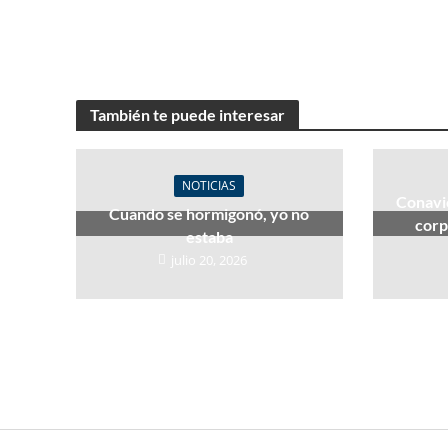
También te puede interesar
NOTICIAS
Conavi
Cuando se hormigonó, yo no
corp
estaba
julio 20, 2026