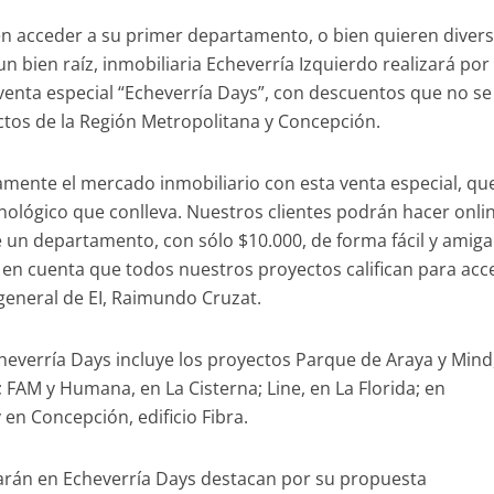
 acceder a su primer departamento, o bien quieren diversi
n bien raíz, inmobiliaria Echeverría Izquierdo realizará por
enta especial “Echeverría Days”, con descuentos que no se
ctos de la Región Metropolitana y Concepción.
ente el mercado inmobiliario con esta venta especial, qu
cnológico que conlleva. Nuestros clientes podrán hacer onli
 un departamento, con sólo $10.000, de forma fácil y amiga
en cuenta que todos nuestros proyectos califican para acc
 general de EI, Raimundo Cruzat.
cheverría Days incluye los proyectos Parque de Araya y Mind
FAM y Humana, en La Cisterna; Line, en La Florida; en
y en Concepción, edificio Fibra.
arán en Echeverría Days destacan por su propuesta