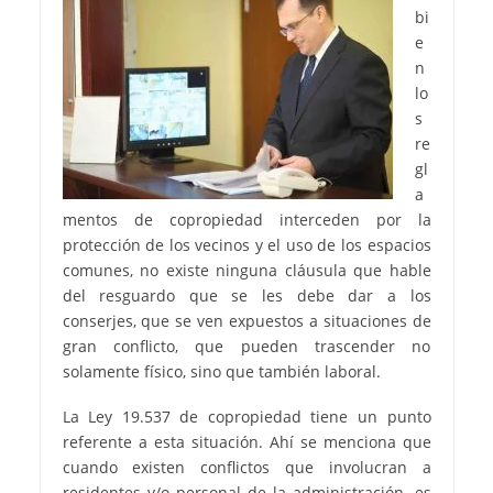
bi
e
n
lo
s
re
gl
a
mentos de copropiedad interceden por la
protección de los vecinos y el uso de los espacios
comunes, no existe ninguna cláusula que hable
del resguardo que se les debe dar a los
conserjes, que se ven expuestos a situaciones de
gran conflicto, que pueden trascender no
solamente físico, sino que también laboral.
La Ley 19.537 de copropiedad tiene un punto
referente a esta situación. Ahí se menciona que
cuando existen conflictos que involucran a
residentes y/o personal de la administración, es