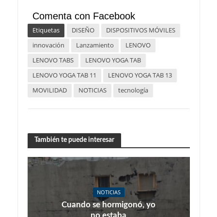
Comenta con Facebook
Etiquetas
DISEÑO
DISPOSITIVOS MÓVILES
innovación
Lanzamiento
LENOVO
LENOVO TABS
LENOVO YOGA TAB
LENOVO YOGA TAB 11
LENOVO YOGA TAB 13
MOVILIDAD
NOTICIAS
tecnología
También te puede interesar
NOTICIAS
Cuando se hormigonó, yo
no estaba