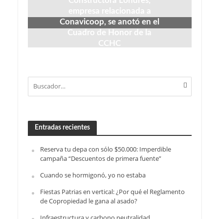
Constructora Londres,
empresa relacionada a
Conavicoop, se anotó en el
Cuadro de Honor de la
CCHC
mayo 29, 2026
Entradas recientes
Reserva tu depa con sólo $50.000: Imperdible
campaña “Descuentos de primera fuente”
Cuando se hormigonó, yo no estaba
Fiestas Patrias en vertical: ¿Por qué el Reglamento
de Copropiedad le gana al asado?
Infraestructura y carbono neutralidad