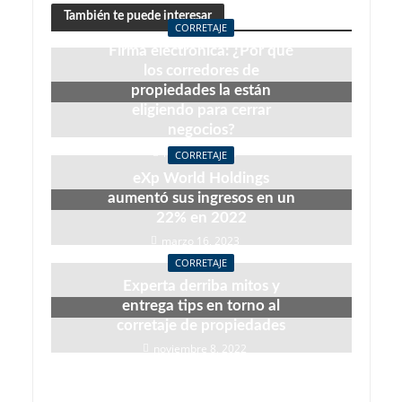
También te puede interesar
CORRETAJE
Firma electrónica: ¿Por qué
los corredores de
propiedades la están
eligiendo para cerrar
negocios?
mayo 14, 2024
CORRETAJE
eXp World Holdings
aumentó sus ingresos en un
22% en 2022
marzo 16, 2023
CORRETAJE
Experta derriba mitos y
entrega tips en torno al
corretaje de propiedades
noviembre 8, 2022