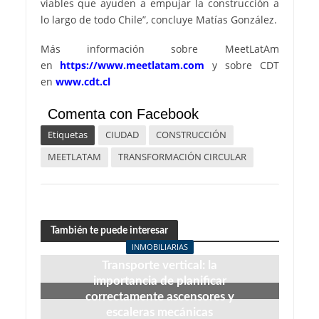
viables que ayuden a empujar la construcción a
lo largo de todo Chile”, concluye Matías González.
Más información sobre MeetLatAm
en
https://www.meetlatam.com
y sobre CDT
en
www.cdt.cl
Comenta con Facebook
Etiquetas
CIUDAD
CONSTRUCCIÓN
MEETLATAM
TRANSFORMACIÓN CIRCULAR
También te puede interesar
INMOBILIARIAS
Transporte vertical: la
importancia de planificar
correctamente ascensores y
escaleras mecánicas