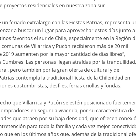
de proyectos residenciales en nuestra zona sur.
 un feriado extralargo con las Fiestas Patrias, representa u
zar a buscar un lugar para aprovechar estos días junto a 
tinos favoritos el sur de Chile, especialmente en la Región d
s comunas de Villarrica y Pucón recibieron más de 20 mil
te 2019 aumenten por la mayor cantidad de días libres”,
s Cumbres. Las personas llegan atraídas por la tranquilidad
ral, pero también por la gran oferta de cultural y de
atrias contempla la tradicional Fiesta de la Chilenidad en
iones costumbristas, desfiles, ferias criollas y fondas.
hecho que Villarrica y Pucón se estén posicionado fuerteme
 compradores en segunda vivienda, por su característica de
udades que atraen por su baja densidad, que ofrecen conexi
entretención para toda la familia y cada vez mejor conectivid
ue en los últimos años que, además de la tradicional ofe