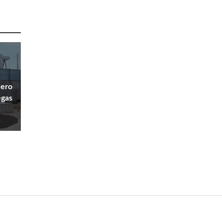
a
iero
egas