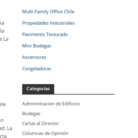
Multi Family Office Chile
na
Propiedades Industriales
la
Pavimento Texturado
e La
Mini Bodegas
Ascensores
,
Congeladoras
Categorías
Administración de Edificios
nte
Bodegas
ón
Cartas al Director
ad. La
Columnas de Opinión
rta