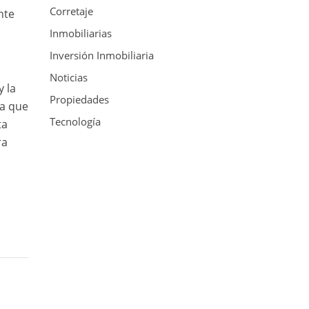
Corretaje
nte
Inmobiliarias
Inversión Inmobiliaria
Noticias
y la
Propiedades
da que
Tecnología
ta
ra