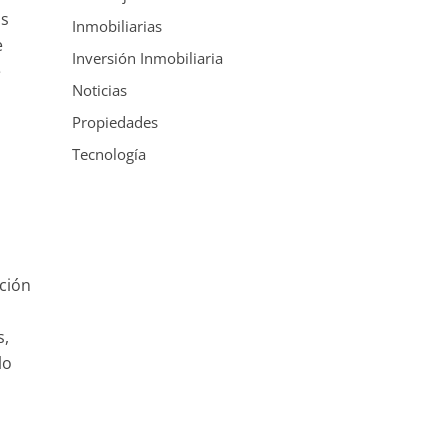
os
Inmobiliarias
e
Inversión Inmobiliaria
e
Noticias
Propiedades
Tecnología
ción
s,
lo