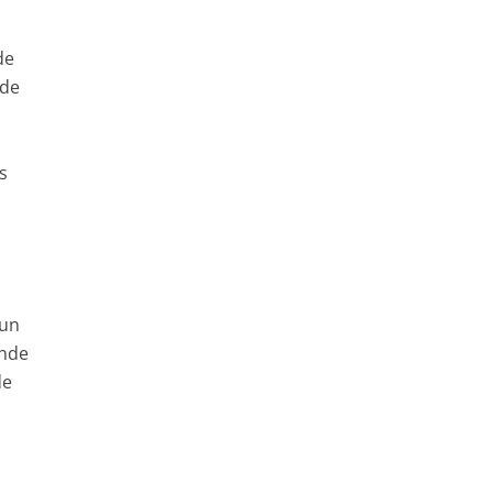
de
 de
s
 un
onde
de