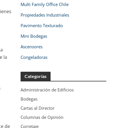
Multi Family Office Chile
bienes
Propiedades Industriales
Pavimento Texturado
Mini Bodegas
Ascensores
la
e la
Congeladoras
Categorías
a
Administración de Edificios
Bodegas
Cartas al Director
Columnas de Opinión
te de
Corretaje