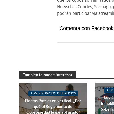
que los cupos son limitados p
Nueva Las Condes, Santiago; 
podrán participar vía streami
Comenta con Facebook
También te puede interesar
ADMI
ADMINISTRACIÓN DE EDIFICIOS
Ley 
Fiestas Patrias en vertical: ¿Por
Inmobil
qué el Reglamento de
Saber s
Copropiedad le gana al asado?