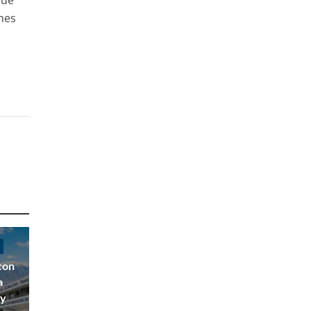
que
nes
con
a
 y