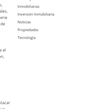
o,
Inmobiliarias
les,
Inversión Inmobiliaria
erie
Noticias
 de
Propiedades
Tecnología
e el
ón,
stacar