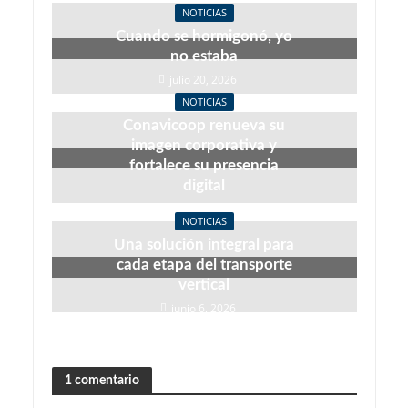
NOTICIAS
Cuando se hormigonó, yo
no estaba
julio 20, 2026
NOTICIAS
Conavicoop renueva su
imagen corporativa y
fortalece su presencia
digital
junio 22, 2026
NOTICIAS
Una solución integral para
cada etapa del transporte
vertical
junio 6, 2026
1 comentario