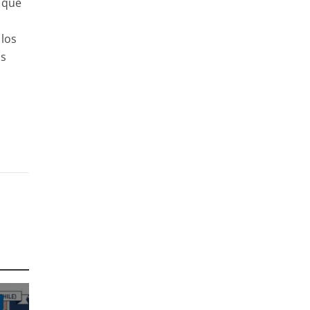
a que
 los
ás