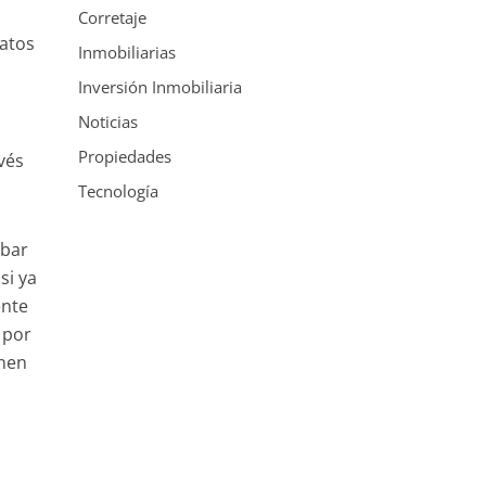
Corretaje
datos
Inmobiliarias
Inversión Inmobiliaria
Noticias
a
Propiedades
vés
Tecnología
obar
si ya
ente
 por
enen