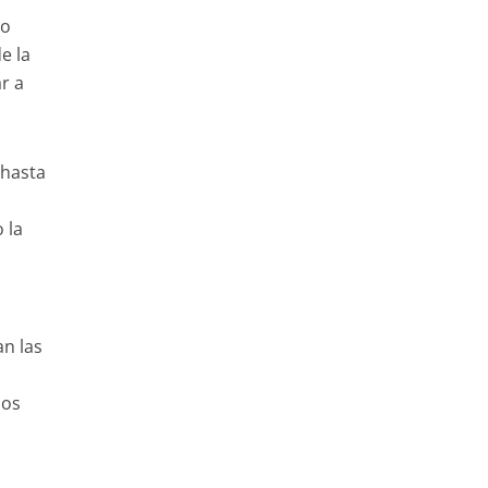
no
e la
r a
 hasta
 la
an las
los